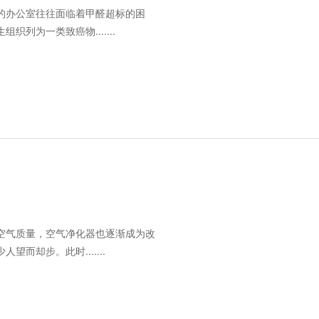
的办公室往往面临着甲醛超标的困
列为一类致癌物.......
空气质量，空气净化器也逐渐成为改
却步。此时.......