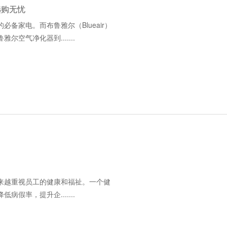
选购无忧
备家电。而布鲁雅尔（Blueair）
气净化器到.......
来越重视员工的健康和福祉。一个健
率，提升企.......