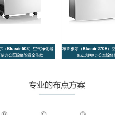
（Blueair-503）空气净化器
布鲁雅尔（Blueair-270E
开放办公区除醛除霾全能款
独立房间&办公室除醛