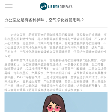
办公室总是有各种异味，空气净化器管用吗？
走进办公室，若迎面而来的是咖啡残留的酸腐味、外卖餐盒的油腻味、打
印机墨粉的刺激性气味，再夹杂着同事的香水味与空调管道的霉味，不仅会让
人心情烦躁，更会影响工作效率与身体健康。面对这些复杂的办公室异味，不
少企业尝试用空气净化器来改善，它真的能起到作用吗？答案是：选对产品、
用对方法，空气净化器能有效缓解办公室异味问题，但需结合异味来源针对性
应对。
要判断空气净化器是否管用，首先要明确办公室异味的 “复杂属性”。与家
庭异味相比，办公室异味来源更分散且持续：一是餐饮相关异味，员工带餐、
咖啡茶饮泼洒、垃圾桶清理不及时，会滋生细菌并产生酸败味；二是办公场景
异味，打印机墨粉、文具胶水、文件纸张的陈旧味，以及新采购办公家具释放
的甲醛、TVOC 等有害气体；三是环境潮湿异味，空调管道长期未清洁、茶水
间地面积水，容易滋生霉菌，产生刺鼻霉味；四是人员密集异味，多人共处封
闭空间，呼出的二氧化碳、汗味等混合形成闷热异味。这些异味相互叠加，单
纯依靠开窗通风（阴雨天或高楼办公常受限）难以彻底解决。