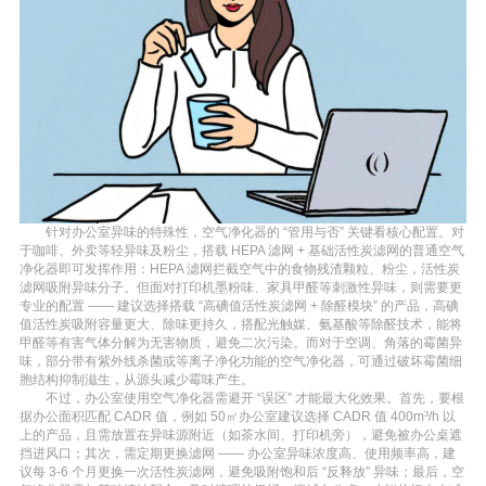
针对办公室异味的特殊性，空气净化器的 “管用与否” 关键看核心配置。对
于咖啡、外卖等轻异味及粉尘，搭载 HEPA 滤网 + 基础活性炭滤网的普通空气
净化器即可发挥作用：HEPA 滤网拦截空气中的食物残渣颗粒、粉尘，活性炭
滤网吸附异味分子。但面对打印机墨粉味、家具甲醛等刺激性异味，则需要更
专业的配置 —— 建议选择搭载 “高碘值活性炭滤网 + 除醛模块” 的产品，高碘
值活性炭吸附容量更大、除味更持久，搭配光触媒、氨基酸等除醛技术，能将
甲醛等有害气体分解为无害物质，避免二次污染。而对于空调、角落的霉菌异
味，部分带有紫外线杀菌或等离子净化功能的空气净化器，可通过破坏霉菌细
胞结构抑制滋生，从源头减少霉味产生。
不过，办公室使用空气净化器需避开 “误区” 才能最大化效果。首先，要根
据办公面积匹配 CADR 值，例如 50㎡办公室建议选择 CADR 值 400m³/h 以
上的产品，且需放置在异味源附近（如茶水间、打印机旁），避免被办公桌遮
挡进风口；其次，需定期更换滤网 —— 办公室异味浓度高、使用频率高，建
议每 3-6 个月更换一次活性炭滤网，避免吸附饱和后 “反释放” 异味；最后，空