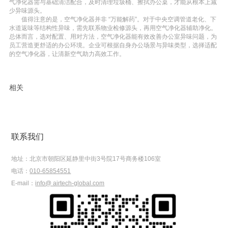
气净化器需与基础清洁配合，及时清理垃圾桶、擦拭办公桌，才能从根本上减
少异味源头。
值得注意的是，空气净化器并非 “万能解药”。对于中央空调管道老化、下
水道返味等结构性异味，需先联系物业检修源头，再用空气净化器辅助净化。
总体而言，选对配置、用对方法，空气净化器能有效改善办公室异味问题，为
员工营造更舒适的办公环境。企业可根据自身办公场景与异味类型，选择适配
的空气净化器，让清新空气助力高效工作。
相关
联系我们
地址：
北京市朝阳区延静里中街3号院17号商务楼106室
电话：
010-65854551
E-mail：
info@ airtech-global.com