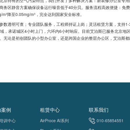
京特有的空气污染特点，我们开发了多种解决方案：新装修办公室专用
商务区静音方案确保设备运行噪音低于40分贝。服务流程高效便捷：免费
m³降至0.05mg/m³，完全达到国家安全标准。
透明可查；专业团队服务，工程师持证上岗；灵活租赁方案，支持1-3
域，承诺城区4小时上门，六环内6小时响应。目前艾泊斯已服务北京地区超
。无论是初创团队的小型办公室，还是跨国企业的整层办公区，艾泊斯都
功案例
租赁中心
联系我们
培训中心
AirProce AI系列
010-65854551