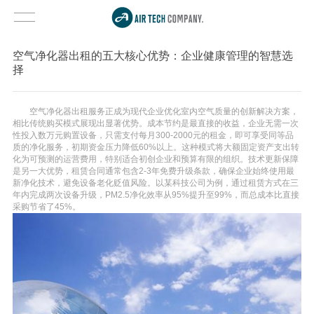
空气净化器出租的五大核心优势：企业健康管理的智慧选
择
空气净化器出租服务正成为现代企业优化室内空气质量的创新解决方案，
相比传统购买模式展现出显著优势。成本节约是最直接的收益，企业无需一次
性投入数万元购置设备，只需支付每月300-2000元的租金，即可享受同等品
质的净化服务，初期资金压力降低60%以上。这种模式将大额固定资产支出转
化为可预测的运营费用，特别适合初创企业和预算有限的组织。技术更新保障
是另一大优势，租赁合同通常包含2-3年免费升级条款，确保企业始终使用最
新净化技术，避免设备老化贬值风险。以某科技公司为例，通过租赁方式在三
年内完成两次设备升级，PM2.5净化效率从95%提升至99%，而总成本比直接
采购节省了45%。