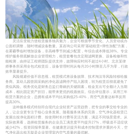
灵活应变能力使租赁服务独具魅力，企业可根据季节变化、人员变动或办
公面积调整，随时增减设备数量。某咨询公司采用"基础租赁+弹性加配"方案，
在雾霾季临时增加设备，非高峰季节则减少配置，年综合成本降低38%。专业
维护服务彻底解放企业管理精力，租赁套餐包含定期滤网更换、设备检修和性
能检测，由持证工程师团队提供支持，故障响应时间不超过4小时。北京某律
师事务所采用全包式租赁后，设备管理时间从每月20小时降至几乎为零，行政
效率显著提升。
风险规避价值不容忽视，租赁模式将设备故障、技术淘汰等风险转移给服
务商。某幼儿园曾因采购的净化器滤网停产陷入困境，转为租赁后彻底避免了
类似风险。税务优化是财务总监们青睐的关键因素，租金支出可全额计入当期
成本，相比固定资产折旧，能带来更优的税盾效应。综合评估显示，采用三年
租赁方案的企业，总拥有成本平均比采购低25-40%，而空气质量达标率反而
提高30%。
这种服务模式特别符合现代企业轻资产运营趋势，把专业的事交给专业的
人，让企业更专注于核心业务发展。随着服务体系的完善，空气净化器租赁已
发展出按净化面积计费、按使用时长付费等灵活方案，满足不同场景需求。从
实际效果看，选择租赁服务的企业员工满意度平均提升27%，呼吸道不适症状
减少42%，投资回报率显著。在健康意识提升和成本控制需求并重的今天，空
气净化器出租无疑是企业管理室内空气质量的最优解。