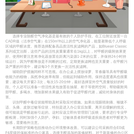
选择专业除醛空气净化器是最有效的个人防护手段。在工位附近放置一台
CADR值（洁净空气量）在150m³/h以上的空气净化器，能显著降低个人呼吸
区域的甲醛浓度。推荐选择配备高品质活性炭滤网的产品，如Blueair Classic
系列或艾泊斯，这些产品的活性炭重量通常在1kg以上，对甲醛的吸附效果更
好。使用时要注意将净化器放置在距离污染源1-2米的位置，并保持24小时持
续运行，因为甲醛释放是不间断的过程。定期更换滤网也至关重要，在甲醛污
染严重的环境中，建议每3个月更换一次活性炭滤网。
辅助防护措施同样不可忽视。在办公桌上摆放绿萝、常春藤等具有甲醛吸
收能力的植物，虽然净化效率有限，但能起到辅助作用。保持适度通风也很重
要，建议每天开窗2-3次，每次15-20分钟，最好选择室外空气质量较好的时
段。个人还可以准备一些活性炭包放置在抽屉、柜子等密闭空间，帮助吸附局
部甲醛。多喝水、增加新鲜水果摄入有助于促进甲醛代谢，减轻对身体的损
害。
识别甲醛中毒症状能帮助及时采取应对措施。如果出现眼睛刺痛、喉咙不
适、头痛、皮肤过敏等症状，特别是进入办公室后加重、离开后缓解的情况，
很可能就是甲醛超标引起的。这时应该立即向管理部门反映，要求进行专业甲
醛检测，同时加强个人防护。孕妇、过敏体质者和呼吸道疾病患者对甲醛更为
敏感，需要格外注意。
长期防护策略包括推动办公环境整体改善。可以建议公司采购符合E0或
F4星级环保标准的办公家具，选择无醛添加的装修材料。对于新装修的办公区