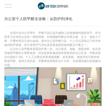
办公室个人防甲醛全攻略：从防护到净化
在现代化办公环境中，甲醛污染已成为威胁上班族健康的隐形杀手。作为
世界卫生组织认定的一级致癌物，长期接触甲醛会导致头痛、乏力、免疫力下
降，严重时甚至引发白血病。面对办公室甲醛污染，个人可以采取以下科学有
效的防护措施，其中使用空气净化器是最直接有效的解决方案之一。
认识办公室甲醛来源是防护第一步。办公家具、地板、墙面涂料、粘合剂
等都是甲醛的主要释放源，特别是新装修或新添置家具的办公区域，甲醛浓度
往往超标2-3倍。个人工位附近的密度板隔断、皮质座椅、地毯等也可能持续
释放甲醛。值得注意的是，甲醛释放周期长达3-15年，仅靠通风难以彻底解决
问题。