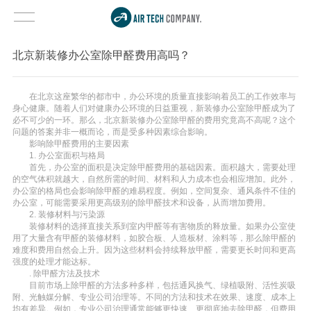
北京新装修办公室除甲醛费用高吗？
在北京这座繁华的都市中，办公环境的质量直接影响着员工的工作效率与
身心健康。随着人们对健康办公环境的日益重视，新装修办公室除甲醛成为了
必不可少的一环。那么，北京新装修办公室除甲醛的费用究竟高不高呢？这个
问题的答案并非一概而论，而是受多种因素综合影响。
影响除甲醛费用的主要因素
1. 办公室面积与格局
首先，办公室的面积是决定除甲醛费用的基础因素。面积越大，需要处理
的空气体积就越大，自然所需的时间、材料和人力成本也会相应增加。此外，
办公室的格局也会影响除甲醛的难易程度。例如，空间复杂、通风条件不佳的
办公室，可能需要采用更高级别的除甲醛技术和设备，从而增加费用。
2. 装修材料与污染源
装修材料的选择直接关系到室内甲醛等有害物质的释放量。如果办公室使
用了大量含有甲醛的装修材料，如胶合板、人造板材、涂料等，那么除甲醛的
难度和费用自然会上升。因为这些材料会持续释放甲醛，需要更长时间和更高
强度的处理才能达标。
. 除甲醛方法及技术
目前市场上除甲醛的方法多种多样，包括通风换气、绿植吸附、活性炭吸
附、光触媒分解、专业公司治理等。不同的方法和技术在效果、速度、成本上
均有差异。例如，专业公司治理通常能够更快速、更彻底地去除甲醛，但费用