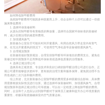
如何降低除甲醛费用
虽然除甲醛费用可能因多种因素而上升，但企业和个人仍可以通过一些措
施来降低费用：
1. 选择环保装修材料
从源头控制甲醛等有害物质的释放量，选择符合国家环保标准的装修材
料，减少后期治理的难度和费用。
2. 加强通风换气
新装修办公室应尽可能长时间开窗通风，利用自然风力带走室内有害气
体。在无法开窗通风的情况下，可使用空气净化器等设备辅助通风换气。
3. 合理规划预算
在装修前做好预算规划，合理安排除甲醛等环保项目的费用支出。避免在
装修过程中因预算不足而降低环保标准或选择低质量的治理服务。
4. 选择正规治理公司
选择具有正规资质、专业技术和良好口碑的除甲醛治理公司进行合作。正
规公司通常能够提供更科学、更有效的治理方案和服务保障，避免因治理不当
而造成的二次污染和额外费用。
综上所述，北京新装修办公室除甲醛的费用受多种因素综合影响，具体费
用需要根据实际情况进行估算。通过选择环保装修材料、加强通风换气、合理
规划预算和选择正规治理公司等措施，可以在一定程度上降低除甲醛的费用。
同时，企业和个人也应认识到除甲醛对于保障员工健康和提升办公环境质量的
重要性，积极采取措施确保室内空气质量达标。