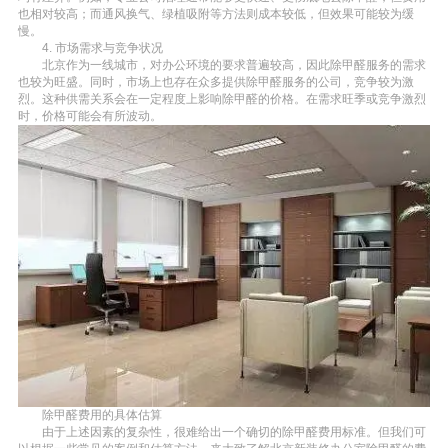
也相对较高；而通风换气、绿植吸附等方法则成本较低，但效果可能较为缓
慢。
4. 市场需求与竞争状况
北京作为一线城市，对办公环境的要求普遍较高，因此除甲醛服务的需求
也较为旺盛。同时，市场上也存在众多提供除甲醛服务的公司，竞争较为激
烈。这种供需关系会在一定程度上影响除甲醛的价格。在需求旺季或竞争激烈
时，价格可能会有所波动。
除甲醛费用的具体估算
由于上述因素的复杂性，很难给出一个确切的除甲醛费用标准。但我们可